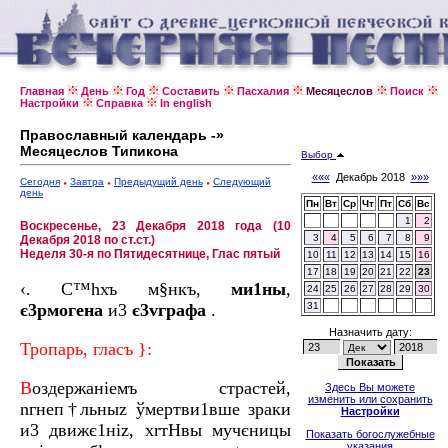
Главная
День
Год
Составить
Пасхалия
Месяцеслов
Поиск
Настройки
Справка
In english
Православный календарь -»
Месяцеслов Типикона
Выбор
«««
Декабрь 2018
»»»
Сегодня
Завтра
Предыдущий день
Следующий
день
Пн
Вт
Ср
Чт
Пт
Сб
Вс
1
2
Воскресенье, 23 Декабря 2018 года (10
3
4
5
6
7
8
9
Декабря 2018 по ст.ст.)
Неделя 30-я по Пятидесятнице, Глас пятый
10
11
12
13
14
15
16
17
18
19
20
21
22
23
‹. С™hхъ м§нкъ,
ми1ны
,
24
25
26
27
28
29
30
є3рмогeна
и3
є3vгрaфа
.
31
Назначить дату:
Тропaрь, глaсъ }:
В
оздержaніемъ страстeй,
Здесь Вы можете
изменить или сохранить
nгнеп†льныz ўмертви1вше зрaки
Настройки
и3 движє1ніz, хrтHвы мyчєницы
Показать богослужебные
указания