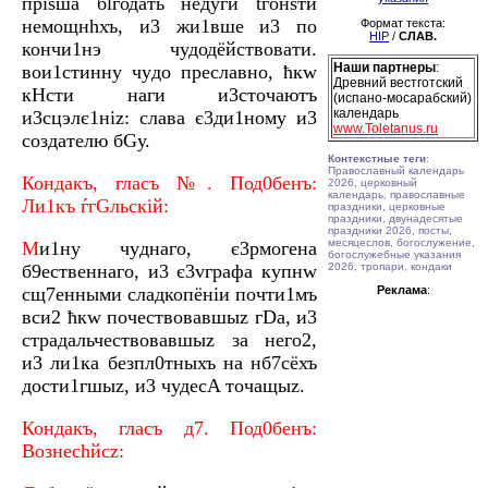
пріsша бlгодaть недyги tгонsти
немощнhхъ, и3 жи1вше и3 по
Формат текста:
HIP
/
СЛАВ.
кончи1нэ чудодёйствовати.
Наши партнеры
:
вои1стинну чyдо преслaвно, ћкw
Древний вестготский
кHсти нaги и3сточaютъ
(испано-мосарабский)
календарь
и3сцэлє1ніz: слaва є3ди1ному и3
www.Toletanus.ru
создaтелю бGу.
Контекстные теги
:
Православный календарь
Кондaкъ, глaсъ №. Под0бенъ:
2026, церковный
календарь, православные
Ли1къ ѓгGльскій:
праздники, церковные
праздники, двунадесятые
праздники 2026, посты,
месяцеслов, богослужение,
М
и1ну чyднаго, є3рмогeна
богослужебные указания
б9eственнаго, и3 є3vгрaфа кyпнw
2026, тропари, кондаки
сщ7eнными сладкопёніи почти1мъ
Реклама
:
вси2 ћкw почествовaвшыz гDа, и3
страдaльчествовавшыz за него2,
и3 ли1ка безпл0тныхъ на нб7сёхъ
дости1гшыz, и3 чудесA точaщыz.
Кондaкъ, глaсъ д7. Под0бенъ:
Вознесhйсz: