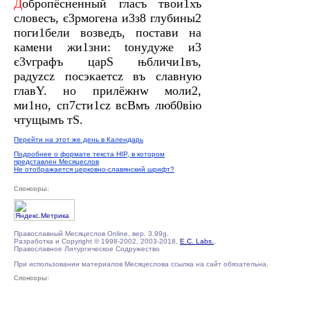
Д
обропёсненный глaсъ твои1хъ
словeсъ, є3рмогeна и3з8 глубины2
поги1бели возвeдъ, постaви на
кaмени жи1зни: toнyдуже и3
є3vгрaфъ царS њбличи1въ,
рaдуzсz посэкaетсz въ слaвную
главY. но прилёжнw моли2,
ми1но, сп7сти1сz всBмъ люб0вію
чтyщымъ тS.
Перейти на этот же день в Календарь
Подробнее о формате текста HIP, в котором
представлен Месяцеслов
Не отображается церковно-славянский шрифт?
Спонсоры:
Православный Месяцеслов Online, вер. 3.99g.
Разработка и Copyright © 1998-2002, 2003-2018,
E.C. Labs.
,
Православное Литургическое Содружество
При использовании материалов Месяцеслова ссылка на сайт обязательна.
Спонсоры: