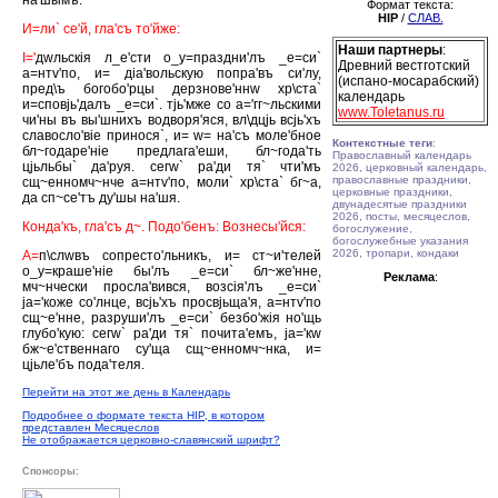
на'шымъ.
Формат текста:
HIP
/
СЛАВ.
И=ли` се'й, гла'съ то'йже:
Наши партнеры
:
I='
дwльскiя л_е'сти о_у=праздни'лъ _е=си`
Древний вестготский
а=нтv'по, и= дiа'вольскую попра'въ си'лу,
(испано-мосарабский)
пред\ъ богобо'рцы дерзнове'ннw хр\ста`
календарь
и=сповjь'далъ _е=си`. тjь'мже со а='гг~льскими
www.Toletanus.ru
чи'ны въ вы'шнихъ водворя'яся, вл\дцjь всjь'хъ
славосло'вiе принося`, и= w= на'съ моле'бное
Контекстные теги
:
бл~годаре'нiе предлага'еши, бл~года'ть
Православный календарь
цjьльбы` да'руя. сегw` ра'ди тя` чти'мъ
2026, церковный календарь,
православные праздники,
сщ~енномч~нче а=нтv'по, моли` хр\ста` бг~а,
церковные праздники,
да сп~се'тъ ду'шы на'шя.
двунадесятые праздники
2026, посты, месяцеслов,
Конда'къ, гла'съ д~. Подо'бенъ: Вознесы'йся:
богослужение,
богослужебные указания
2026, тропари, кондаки
А=
п\слwвъ сопресто'льникъ, и= ст~и'телей
о_у=краше'нiе бы'лъ _е=си` бл~же'нне,
Реклама
:
мч~нчески просла'вився, возсiя'лъ _е=си`
jа='коже со'лнце, всjь'хъ просвjьща'я, а=нтv'по
сщ~е'нне, разруши'лъ _е=си` безбо'жiя но'щь
глубо'кую: сегw` ра'ди тя` почита'емъ, jа='кw
бж~е'ственнаго су'ща сщ~енномч~нка, и=
цjьле'бъ пода'теля.
Перейти на этот же день в Календарь
Подробнее о формате текста HIP, в котором
представлен Месяцеслов
Не отображается церковно-славянский шрифт?
Спонсоры: