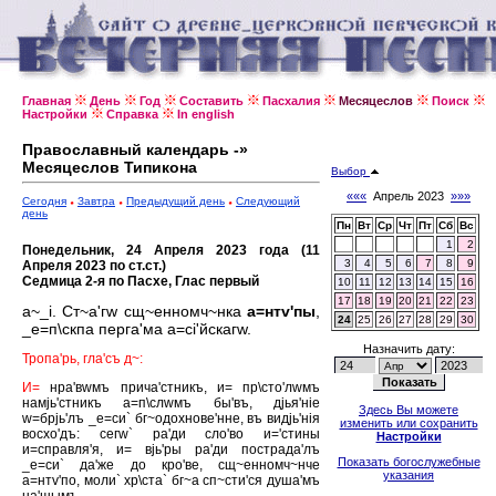
Главная
День
Год
Составить
Пасхалия
Месяцеслов
Поиск
Настройки
Справка
In english
Православный календарь -»
Месяцеслов Типикона
Выбор
«««
Апрель 2023
»»»
Сегодня
Завтра
Предыдущий день
Следующий
день
Пн
Вт
Ср
Чт
Пт
Сб
Вс
1
2
Понедельник, 24 Апреля 2023 года (11
3
4
5
6
7
8
9
Апреля 2023 по ст.ст.)
Седмица 2-я по Пасхе, Глас первый
10
11
12
13
14
15
16
17
18
19
20
21
22
23
а~_i. Ст~а'гw сщ~енномч~нка
а=нтv'пы
,
24
25
26
27
28
29
30
_е=п\скпа перга'ма а=сi'йскагw.
Назначить дату:
Тропа'рь, гла'съ д~:
И=
нра'вwмъ прича'стникъ, и= пр\сто'лwмъ
намjь'стникъ а=п\слwмъ бы'въ, дjья'нiе
Здесь Вы можете
w=брjь'лъ _е=си` бг~одохнове'нне, въ видjь'нiя
изменить или сохранить
восхо'дъ: сегw` ра'ди сло'во и='стины
Настройки
и=справля'я, и= вjь'ры ра'ди пострада'лъ
Показать богослужебные
_е=си` да'же до кро'ве, сщ~енномч~нче
указания
а=нтv'по, моли` хр\ста` бг~а сп~сти'ся душа'мъ