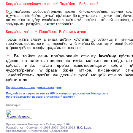
Конда'къ прп\дбнагw, гла'съ и~. Подо'бенъ: Взбра'нной:
О_у=
кра'шенъ добродjь'тельми, космо` бг~одухнове'нне, цр~кве хр\с
о_у=краше'нiе бы'лъ _е=си`: пjь'сньми бо о_у=краси'лъ _е=си` сiю`, бл~же
но моли'ся ко гд\су, и=зба'витися на'мъ w\т вся'кихъ ко'зней ра'тника, т
зову'щымъ: ра'дуйся, _о='тче требога'те.
Конда'къ, гла'съ в~. Подо'бенъ: Вы'шнихъ и=щя`:
Т
р\оцы на'мъ сла'ву jа=ви'ша, до'блiи хр\стw'вы _о=ру'жницы и= мч~нц
тара'хомъ про'въ же и= а=ндронi'къ: w=бличи'ша бо все` мучи'телей безбо
вjь'рою до'блественнjь страда'льчествовавше.
Въ то'йже де'нь пра'зднованiе ст~о'му
i=wа'нну
кр\сти'
гд\сню, на па'мять пренесе'нiя и=з\ъ ма'льты во гра'дъ га'т
кр\ста`, и=з\ъ ча'сти дре'ва животворя'щагw кр\ста` гд\
чудотво'рнагw w='браза бж~iя мт~ре, пи'саннагw ст~
_е=v\глi'стомъ луко'ю: и= десны'я руки` моще'й ст~а'гw i=wа
кр\сти'теля.
Перейти на этот же день в Календарь
Подробнее о формате текста HIP, в котором представлен Месяцеслов
Не отображается церковно-славянский шрифт?
Спонсоры:
Православный Месяцеслов Online, вер. 3.99g.
Разработка и Copyright © 1998-2002, 2003-2018,
E.C. Labs.
,
Православное Литургическое Содружество