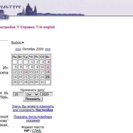
астройки
Справка
In english
Выбор
«««
Октябрь 2020
»»»
Пн
Вт
Ср
Чт
Пт
Сб
Вс
1
2
3
4
: И=
5
6
7
8
9
10
11
скпа
12
13
14
15
16
17
18
19
20
21
22
23
24
25
26
27
28
29
30
31
Назначить дату:
кw въ
брjь,
Здесь Вы можете изменить
или сохранить
Настройки
'нныя
Показать богослужебные
указания
осмо`
вная,
Формат текста:
HIP
/
СЛАВ.