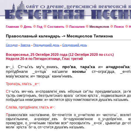
Главная
День
Год
Составить
Пасхалия
Месяцеслов
Поиск
Н
Православный календарь -» Месяцеслов Типикона
Сегодня
Завтра
Предыдущий день
Следующий день
Воскресенье, 25 Октября 2020 года (12 Октября 2020 по ст.ст.)
Неделя 20-я по Пятидесятнице, Глас третий
в~_i. Ст~ы'хъ му'ч_еникъ,
про'ва
,
тара'ха
и=
а=ндронi'ка
прп\дбнагw _о=тца` на'шегw
космы`
ст~огра'дца, _е=п\
маiу'мскагw, и= творца` канw'нwвъ.
Тропа'рь, гла'съ _е~:
С
т~ы'хъ мч~нкъ и=справле'нi_емъ нб\сныя си^лы преудиви'шася, jа='
тjь'лjь сме'ртнjьмъ, безтjьле'снаго врага` си'лою кр\ста`, подвиза'вшеся до'
побjьди'ша неви'димw: и= мо'лятся гд\су поми'ловатися душа'мъ на'шымъ.
Сла'ва, прп\дбнагw, гла'съ и~:
П
равосла'вiя наста'вниче, бл~гоче'стiя о_у=чи'телю и= чистоты`, вселе
свjьти'льниче, а=рхiере'_евъ бг~одухнове'нное о_у=добре'нiе. к
прему'дре, о_у=че'ньми твои'ми вся^ просвjьти'лъ _е=си`, цjьвни'це дх~о'
моли` хр\ста` бг~а, сп~сти'ся душа'мъ на'шымъ.