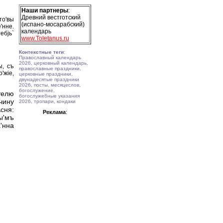
Наши партнеры
:
Древний вестготский
то'вы
(испано-мосарабский)
'нне.
календарь
ебjь`
www.Toletanus.ru
Контекстные теги
:
Православный календарь
2026, церковный календарь,
ы, съ
православные праздники,
'жiе,
церковные праздники,
двунадесятые праздники
2026, посты, месяцеслов,
богослужение,
телю
богослужебные указания
чину
2026, тропари, кондаки
сня:
Реклама
:
ы'мъ
'нна