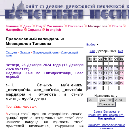
Главная
День
Год
Составить
Пасхалия
Месяцеслов
Поиск
Настройки
Справка
In english
Православный календарь -»
Месяцеслов Типикона
Выбор
«««
Декабрь 2024
»»»
Сегодня
Завтра
Предыдущий день
Следующий
день
Пн
Вт
Ср
Чт
Пт
Сб
Вс
1
Четверг, 26 Декабря 2024 года (13 Декабря
2
3
4
5
6
7
8
2024 по ст.ст.)
Седмица 27-я по Пятидесятнице, Глас
9
10
11
12
13
14
15
первый
16
17
18
19
20
21
22
23
24
25
26
27
28
29
г~_i.
Ст~ы'хъ му'ч_еникъ:
30
31
_е=vстра'тiа
,
а=v_ксе'нтiа
,
_е=vге'нiа
,
марда'рiа
и=
_о=ре'ста
: и= ст~ы'я
Назначить дату:
мч~нцы
лукi'и
дв~цы.
Тропа'рь, гла'съ д~:
Здесь Вы можете
М
ч~нцы твои` гд\си, во страда'нiихъ свои'хъ
изменить или сохранить
вjьнцы` прiя'ша нетлjь^нныя w\т тебе` бг~а
Настройки
на'шегw: и=му'ще бо крjь'пость твою`
Показать богослужебные
мучи'телей низложи'ша, сокруши'ша и=
указания