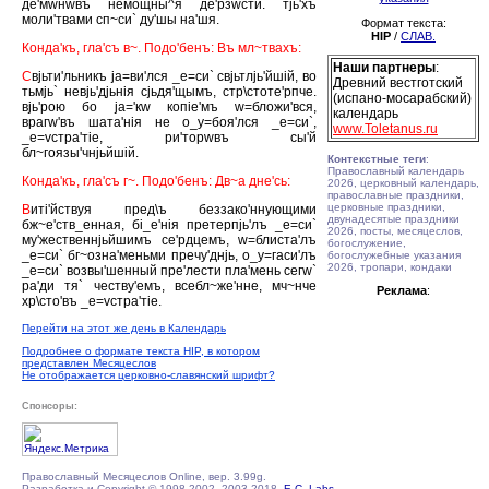
де'мwнwвъ немощны^я де'рзwсти. тjь'хъ
моли'твами сп~си` ду'шы на'шя.
Формат текста:
HIP
/
СЛАВ.
Конда'къ, гла'съ в~. Подо'бенъ: Въ мл~твахъ:
Наши партнеры
:
С
вjьти'льникъ jа=ви'лся _е=си` свjьтлjь'йшiй, во
Древний вестготский
тьмjь` невjь'дjьнiя сjьдя'щымъ, стр\стоте'рпче.
(испано-мосарабский)
вjь'рою бо jа='кw копiе'мъ w=бложи'вся,
календарь
врагw'въ шата'нiя не о_у=боя'лся _е=си`,
www.Toletanus.ru
_е=vстра'тiе, ри'торwвъ сы'й
бл~гоязы'чнjьйшiй.
Контекстные теги
:
Православный календарь
Конда'къ, гла'съ г~. Подо'бенъ: Дв~а дне'сь:
2026, церковный календарь,
православные праздники,
церковные праздники,
В
итi'йствуя пред\ъ беззако'ннующими
двунадесятые праздники
бж~е'ств_енная, бi_е'нiя претерпjь'лъ _е=си`
2026, посты, месяцеслов,
му'жественнjьйшимъ се'рдцемъ, w=блиста'лъ
богослужение,
_е=си` бг~озна'меньми пречу'днjь, о_у=гаси'лъ
богослужебные указания
2026, тропари, кондаки
_е=си` возвы'шенный пре'лести пла'мень сегw`
ра'ди тя` честву'емъ, всебл~же'нне, мч~нче
Реклама
:
хр\сто'въ _е=vстра'тiе.
Перейти на этот же день в Календарь
Подробнее о формате текста HIP, в котором
представлен Месяцеслов
Не отображается церковно-славянский шрифт?
Спонсоры:
Православный Месяцеслов Online, вер. 3.99g.
Разработка и Copyright © 1998-2002, 2003-2018,
E.C. Labs.
,