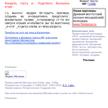
Формат текста:
Конда'къ, гла'съ в~. Подо'бенъ: Вы'шнихъ
HIP
/
СЛАВ.
и=щя`:
Наши партнеры
:
С
ъ высоты` му'дрiи бл~года'ть прiе'мше,
Древний вестготский
су'щымъ во и=скуше'нiихъ предстоите`,
(испано-мосарабский)
всехва'льнiи. тjь'мже _о=трокови'цу ст~i'и w\т
календарь
сме'рти го'рькiя и=зба'висте: вы' бо вои'стинну
www.Toletanus.ru
_е=сте` _е=де'су сла'ва, и= мi'ру ра'дость.
Контекстные теги
:
Перейти на этот же день в Календарь
Православный календарь
2026, церковный календарь,
Подробнее о формате текста HIP, в котором
православные праздники,
представлен Месяцеслов
церковные праздники,
Не отображается церковно-славянский шрифт?
двунадесятые праздники
2026, посты, месяцеслов,
богослужение,
богослужебные указания
2026, тропари, кондаки
Реклама
:
Спонсоры:
Православный Месяцеслов Online, вер. 3.99g.
Разработка и Copyright © 1998-2002, 2003-2018,
E.C. Labs.
,
Православное Литургическое Содружество
При использовании материалов Месяцеслова ссылка на сайт обязательна.
Спонсоры: