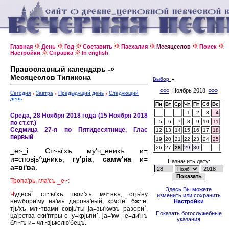
Главная
День
Год
Составить
Пасхалия
Месяцеслов
Поиск
Настройки
Справка
In english
Православный календарь -»
Месяцеслов Типикона
Выбор
«««
Ноябрь 2018
»»»
Сегодня
Завтра
Предыдущий день
Следующий
день
Пн
Вт
Ср
Чт
Пт
Сб
Вс
1
2
3
4
Среда, 28 Ноября 2018 года (15 Ноября 2018
5
6
7
8
9
10
11
по ст.ст.)
Седмица 27-я по Пятидесятнице, Глас
12
13
14
15
16
17
18
первый
19
20
21
22
23
24
25
26
27
28
29
30
_е~_i. Ст~ы'хъ му'ч_еникъ и=
и=сповjь^дникъ,
гу'рiа
,
самw'на
и=
Назначить дату:
а=вi'ва
.
Тропа'рь, гла'съ _е~:
Здесь Вы можете
Ч
удеса` ст~ы'хъ твои'хъ мч~нкъ, стjь'ну
изменить или сохранить
неwбори'му на'мъ дарова'вый, хр\сте` бж~е:
Настройки
тjь'хъ мл~твами совjь'ты jа=зы'кwвъ разори`,
Показать богослужебные
ца'рства ски'птры о_у=крjьпи`, jа='кw _е=ди'нъ
указания
бл~гъ и= чл~вjьколю'бецъ.