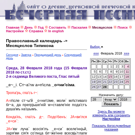
Главная
День
Год
Составить
Пасхалия
Месяцеслов
Поиск
Настройки
Справка
In english
Православный календарь -»
Месяцеслов Типикона
Выбор
«««
Февраль 2018
»»»
Сегодня
Завтра
Предыдущий день
Следующий
день
Пн
Вт
Ср
Чт
Пт
Сб
Вс
1
2
3
4
Среда, 28 Февраля 2018 года (15 Февраля
5
6
7
8
9
10
11
2018 по ст.ст.)
2-я седмица Великого поста, Глас пятый
12
13
14
15
16
17
18
19
20
21
22
23
24
25
_е~_i. Ст~а'гw а=п\сла
_о=ни'сiма
.
26
27
28
Тропа'рь, гла'съ г~:
Назначить дату:
А=
п\сле ст~ы'й _о=ни'сiме, моли` мл\стиваго
бг~а, да прегрjьше'нiй w=ставле'нiе пода'стъ
душа'мъ на'шымъ.
Здесь Вы можете
изменить или сохранить
Конда'къ, гла'съ д~. Подо'бенъ: JА=ви'лся
Настройки
_е=си`:
Показать богослужебные
JА='
кw луча` возсiя'лъ _е=си` вселе'ннjьй,
указания
заря'ми сiя'я со'лнца бл~же'нне всесвjь'тлагw