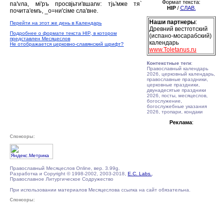
Формат текста:
па'vла, мi'ръ просвjьти'вшагw: тjь'мже тя`
HIP
/
СЛАВ.
почита'емъ, _о=ни'сiме сла'вне.
Наши партнеры
:
Перейти на этот же день в Календарь
Древний вестготский
Подробнее о формате текста HIP, в котором
(испано-мосарабский)
представлен Месяцеслов
календарь
Не отображается церковно-славянский шрифт?
www.Toletanus.ru
Контекстные теги
:
Православный календарь
2026, церковный календарь,
православные праздники,
церковные праздники,
двунадесятые праздники
2026, посты, месяцеслов,
богослужение,
богослужебные указания
2026, тропари, кондаки
Реклама
:
Спонсоры:
Православный Месяцеслов Online, вер. 3.99g.
Разработка и Copyright © 1998-2002, 2003-2018,
E.C. Labs.
,
Православное Литургическое Содружество
При использовании материалов Месяцеслова ссылка на сайт обязательна.
Спонсоры: