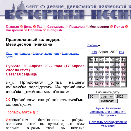
Главная
День
Год
Составить
Пасхалия
Месяцеслов
Поиск
Настройки
Справка
In english
Православный календарь -»
Месяцеслов Типикона
Выбор
«««
Апрель 2022
»»»
Сегодня
Завтра
Предыдущий день
Следующий
день
Пн
Вт
Ср
Чт
Пт
Сб
Вс
1
2
3
Суббота, 30 Апреля 2022 года (17 Апреля
4
5
6
7
8
9
10
2022 по ст.ст.)
Светлая седмица
11
12
13
14
15
16
17
18
19
20
21
22
23
24
з~_i. Прп\дбнагw _о=тца` на'шегw
25
26
27
28
29
30
сv"меw'на
персi'дскагw: И= прп\дбнагw
а=ка'кiа
, _е=п\скпа мелiтi'нскагw.
Назначить дату:
Прп\дбнагw _о=тца` на'шегw
зwсi'мы
солове'цкагw.
Здесь Вы можете
изменить или сохранить
Тропа'рь, гла'съ д~:
Настройки
И=
зволе'нiемъ бж~е'ственнагw ра'зума
Показать богослужебные
всели'лся _е=си` въ пусты'ню, и= та'мw
указания
впери'въ о_у='мъ тво'й въ нб\сныя