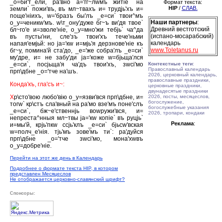
_о=би'т_ели, ра'вно а='гг~лwмъ житiе` на
Формат текста:
HIP
/
СЛАВ.
земли` пожи'въ, въ мл~твахъ и= трудjь'хъ и=
поще'нiихъ, w='бразъ бы'лъ _е=си` твои^мъ
Наши партнеры
:
о_у=ченикw'мъ. w\т_ону'дуже бг~ъ ви'дя твое`
Древний вестготский
бл~го'е и=зволе'нiе, о_у=мно'жи тебjь` ча^да
(испано-мосарабский)
въ пусты'ни, сле'зъ твои'хъ тече'ньми
календарь
напая'емjьй: но jа='кw и=мjь'я дерзнове'нiе къ
www.Toletanus.ru
бг~у, помина'й ста'до, _е='же собра'лъ _е=си`
му'дре, и= не забу'ди jа='коже w=бjьща'лся
_е=си`, посjьща'я ча'дъ твои'хъ, зwсi'мо
Контекстные теги
:
Православный календарь
прп\дбне _о='тче на'шъ.
2026, церковный календарь,
православные праздники,
Конда'къ, гла'съ и~:
церковные праздники,
двунадесятые праздники
Х
р\сто'вою любо'вiю о_у=язви'вся прп\дбне, и=
2026, посты, месяцеслов,
богослужение,
тогw` кр\стъ сла'вный на ра'мо взе'мъ поне'слъ
богослужебные указания
_е=си`, бж~е'ственнjь воwружи'вся, и=
2026, тропари, кондаки
непреста^нныя мл~твы jа='кw копiе` въ руцjь`
Реклама
:
и=мы'й, крjь'пкw ссjь'клъ _е=си` бjьсw'вская
w=полч_е'нiя. тjь'мъ зове'мъ ти`: ра'дуйся
прп\дбне _о='тче зwсi'мо, мона'хwвъ
о_у=добре'нiе.
Перейти на этот же день в Календарь
Подробнее о формате текста HIP, в котором
представлен Месяцеслов
Не отображается церковно-славянский шрифт?
Спонсоры: