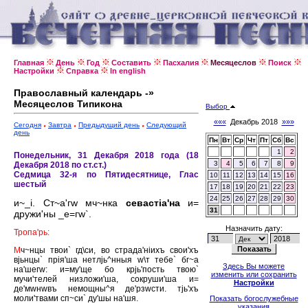
Главная
День
Год
Составить
Пасхалия
Месяцеслов
Поиск
Настройки
Справка
In english
Православный календарь -»
Месяцеслов Типикона
Выбор
«««
Декабрь 2018
»»»
Сегодня
Завтра
Предыдущий день
Следующий
день
Пн
Вт
Ср
Чт
Пт
Сб
Вс
1
2
Понедельник, 31 Декабря 2018 года (18
3
4
5
6
7
8
9
Декабря 2018 по ст.ст.)
Седмица 32-я по Пятидесятнице, Глас
10
11
12
13
14
15
16
шестый
17
18
19
20
21
22
23
24
25
26
27
28
29
30
и~_i. Ст~а'гw мч~нка
севастiа'на
и=
31
дружи'ны _е=гw`.
Назначить дату:
Тропа'рь:
М
ч~нцы твои` гд\си, во страда'нiихъ свои'хъ
вjьнцы` прiя'ша нетлjь^нныя w\т тебе` бг~а
Здесь Вы можете
на'шегw: и=му'ще бо крjь'пость твою`
изменить или сохранить
мучи'телей низложи'ша, сокруши'ша и=
Настройки
де'мwнwвъ немощны^я де'рзwсти. тjь'хъ
моли'твами сп~си` ду'шы на'шя.
Показать богослужебные
указания