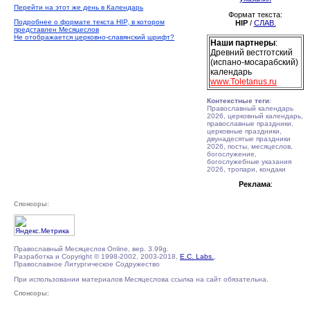
Перейти на этот же день в Календарь
Формат текста:
Подробнее о формате текста HIP, в котором
HIP
/
СЛАВ.
представлен Месяцеслов
Не отображается церковно-славянский шрифт?
Наши партнеры
:
Древний вестготский
(испано-мосарабский)
календарь
www.Toletanus.ru
Контекстные теги
:
Православный календарь
2026, церковный календарь,
православные праздники,
церковные праздники,
двунадесятые праздники
2026, посты, месяцеслов,
богослужение,
богослужебные указания
2026, тропари, кондаки
Реклама
:
Спонсоры:
Православный Месяцеслов Online, вер. 3.99g.
Разработка и Copyright © 1998-2002, 2003-2018,
E.C. Labs.
,
Православное Литургическое Содружество
При использовании материалов Месяцеслова ссылка на сайт обязательна.
Спонсоры: