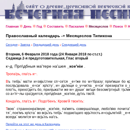
Главная
День
Год
Составить
Пасхалия
Месяцеслов
Поиск
Н
Православный календарь -» Месяцеслов Типикона
Сегодня
Завтра
Предыдущий день
Следующий день
Вторник, 6 Февраля 2018 года (24 Января 2018 по ст.ст.)
Седмица 2-я предуготовительная, Глас вторый
к~д. Прп\дбныя ма'тере на'шея
_ксе'нiи
.
Тропа'рь, гла'съ и~.
В
ъ тебjь` ма'ти и=звjь'стнw сп~се'ся _е='же по w='бразу: прiи'мши бо кр
послjь'довала _е=си` хр\сту`, и= дjь'ющи о_у=чи'ла _е=си` презира'ти о_
пло'ть, прехо'дитъ бо, прилjьжа'ти же w= души` ве'щи безсме'ртнjьй: тjь'м
со а='гг~лы сра'дуется, прп\дбная _ксе'нiе, ду'хъ тво'й.
Конда'къ, гла'съ в~. Подо'бенъ: Крове'й твои'хъ:
Т
вою` страннонра'вную _ксе'нiе, па'мять соверша'юще, любо'вiю почита
тя`, пое'мъ хр\ста` во всjь'хъ тебjь` подаю'щаго крjь'пость и=сцjьле'нiй: _е
всегда` моли'ся w= всjь'хъ на'съ.
Перейти на этот же день в Календарь