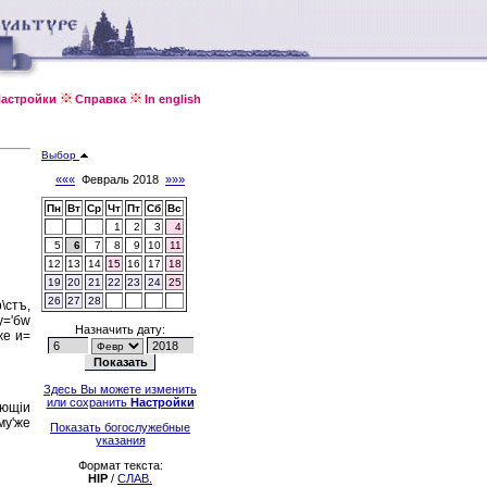
астройки
Справка
In english
Выбор
«««
Февраль 2018
»»»
Пн
Вт
Ср
Чт
Пт
Сб
Вс
1
2
3
4
5
6
7
8
9
10
11
12
13
14
15
16
17
18
19
20
21
22
23
24
25
26
27
28
\стъ,
у='бw
Назначить дату:
же и=
Здесь Вы можете изменить
или сохранить
Настройки
'ющiи
=му'же
Показать богослужебные
указания
Формат текста:
HIP
/
СЛАВ.