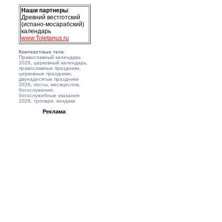
Наши партнеры
:
Древний вестготский
(испано-мосарабский)
календарь
www.Toletanus.ru
Контекстные теги
:
Православный календарь
2026, церковный календарь,
православные праздники,
церковные праздники,
двунадесятые праздники
2026, посты, месяцеслов,
богослужение,
богослужебные указания
2026, тропари, кондаки
Реклама
: