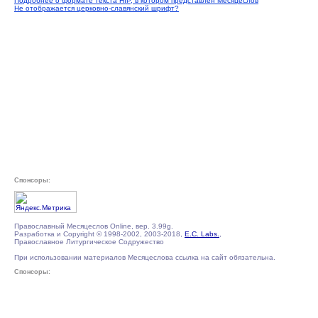
Подробнее о формате текста HIP, в котором представлен Месяцеслов
Не отображается церковно-славянский шрифт?
Спонсоры:
Православный Месяцеслов Online, вер. 3.99g.
Разработка и Copyright © 1998-2002, 2003-2018,
E.C. Labs.
,
Православное Литургическое Содружество
При использовании материалов Месяцеслова ссылка на сайт обязательна.
Спонсоры: