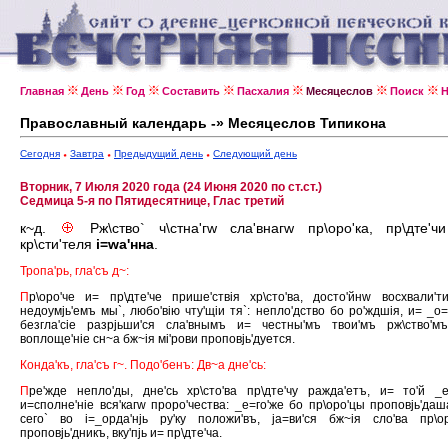
Главная
День
Год
Составить
Пасхалия
Месяцеслов
Поиск
Н
Православный календарь -» Месяцеслов Типикона
Сегодня
Завтра
Предыдущий день
Следующий день
Вторник, 7 Июля 2020 года (24 Июня 2020 по ст.ст.)
Седмица 5-я по Пятидесятнице, Глас третий
к~д.
Рж\ство` ч\стна'гw сла'внагw пр\оро'ка, пр\дте'ч
кр\сти'теля
i=wа'нна
.
Тропа'рь, гла'съ д~:
П
р\оро'че и= пр\дте'че прише'ствiя хр\сто'ва, досто'йнw восхвали'т
недоумjь'емъ мы`, любо'вiю чту'щiи тя`: непло'дство бо ро'ждшiя, и= _о=
безгла'сiе разрjьши'ся сла'внымъ и= честны'мъ твои'мъ рж\ство'м
воплоще'нiе сн~а бж~iя мi'рови проповjь'дуется.
Конда'къ, гла'съ г~. Подо'бенъ: Дв~а дне'сь:
П
ре'жде непло'ды, дне'сь хр\сто'ва пр\дте'чу ражда'етъ, и= то'й _е
и=сполне'нiе вся'кагw проро'чества: _е=го'же бо пр\оро'цы проповjь'даш
сего` во i=_орда'нjь ру'ку положи'въ, jа=ви'ся бж~iя сло'ва пр\ор
проповjь'дникъ, вку'пjь и= пр\дте'ча.