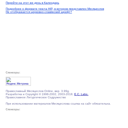
Перейти на этот же день в Календарь
Подробнее о формате текста HIP, в котором представлен Месяцеслов
Не отображается церковно-славянский шрифт?
Спонсоры:
Православный Месяцеслов Online, вер. 3.99g.
Разработка и Copyright © 1998-2002, 2003-2018,
E.C. Labs.
,
Православное Литургическое Содружество
При использовании материалов Месяцеслова ссылка на сайт обязательна.
Спонсоры: