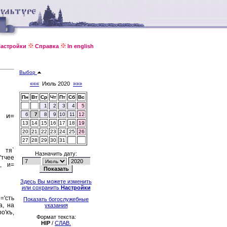
астройки
Справка
In english
Выбор
«««
Июль 2020
»»»
Пн
Вт
Ср
Чт
Пт
Сб
Вс
1
2
3
4
5
и и=
6
7
8
9
10
11
12
13
14
15
16
17
18
19
20
21
22
23
24
25
26
27
28
29
30
31
и тя`
Назначить дату:
'тчее
ъ, и=
Здесь Вы можете изменить
или сохранить
Настройки
='сть
Показать богослужебные
а, на
указания
о'къ,
Формат текста:
HIP
/
СЛАВ.