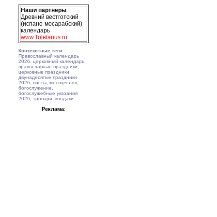
Наши партнеры
:
Древний вестготский
(испано-мосарабский)
календарь
www.Toletanus.ru
Контекстные теги
:
Православный календарь
2026, церковный календарь,
православные праздники,
церковные праздники,
двунадесятые праздники
2026, посты, месяцеслов,
богослужение,
богослужебные указания
2026, тропари, кондаки
Реклама
: