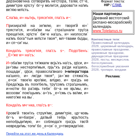
дерзнове'нна сотвори'въ не'стора, та'кw, ст~е,
Формат текста:
HIP
/
СЛАВ.
дими'трiе хр\сту` бг~у моли'ся, дарова'ти на'мъ
ве'лiю мл\сть.
Наши партнеры
:
Сла'ва, и= ны'нjь, трясе'нiя, гла'съ и~:
Древний вестготский
(испано-мосарабский)
П
ризира'яй на зе'млю, и= творя'й ю=`
календарь
трясти'ся, и=зба'ви ны` стра'шнагw тру'са
www.Toletanus.ru
преще'нiя, хр\сте` бж~е на'шъ, и= низпосли`
на'мъ бога^тыя мл\сти твоя^, мл~твами бц\ды,
Контекстные теги
:
и= сп~си' ны.
Православный календарь
2026, церковный календарь,
православные праздники,
Конда'къ трясе'нiя, гла'съ s~. Подо'бенъ:
церковные праздники,
_Е='же w= на'съ:
двунадесятые праздники
2026, посты, месяцеслов,
И=
зба'ви тру'са тя'жкагw всjь'хъ на'съ, гд\си, и=
богослужение,
богослужебные указания
jа='звы нестерпи'мыя, грjь^хъ ра'ди на'шихъ.
2026, тропари, кондаки
пощади`, гд\си, правосла'внаго
i=мпера'тора
на'шего, и= лю'ди твоя^, jа=`же стяжа'лъ
Реклама
:
_е=си` твое'ю кро'вiю, вл\дко, и= гра'дъ не
преда'ждь въ поги'бель, тру'сомъ стра'шнымъ,
и=но'гw бо ра'звjь тебе` бг~а не вjь'мы, и=
воззови` пою'щымъ: а='зъ _е='смь съ ва'ми, и=
никто'же на вы`.
Конда'къ мч~нка, гла'съ в~:
К
рове'й твои'хъ струя'ми, дими'трiе, цр~ковь
бг~ъ w=багри`, да'вый тебjь` крjь'пость
непобjьди'мую, и= соблюда'я гра'дъ тво'й
невреди'мь: тогw' бо _е=си` о_у=твержде'нiе.
Перейти на этот же день в Календарь