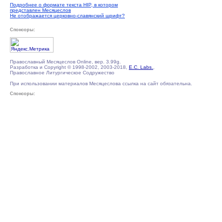
Подробнее о формате текста HIP, в котором
представлен Месяцеслов
Не отображается церковно-славянский шрифт?
Спонсоры:
Православный Месяцеслов Online, вер. 3.99g.
Разработка и Copyright © 1998-2002, 2003-2018,
E.C. Labs.
,
Православное Литургическое Содружество
При использовании материалов Месяцеслова ссылка на сайт обязательна.
Спонсоры: