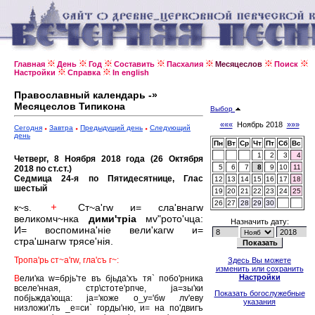
Главная
День
Год
Составить
Пасхалия
Месяцеслов
Поиск
Настройки
Справка
In english
Православный календарь -»
Месяцеслов Типикона
Выбор
«««
Ноябрь 2018
»»»
Сегодня
Завтра
Предыдущий день
Следующий
день
Пн
Вт
Ср
Чт
Пт
Сб
Вс
1
2
3
4
Четверг, 8 Ноября 2018 года (26 Октября
5
6
7
8
9
10
11
2018 по ст.ст.)
Седмица 24-я по Пятидесятнице, Глас
12
13
14
15
16
17
18
шестый
19
20
21
22
23
24
25
26
27
28
29
30
к~s.
Ст~а'гw и= сла'внагw
великомч~нка
дими'трiа
мv"рото'чца:
Назначить дату:
И= воспомина'нiе вели'кагw и=
стра'шнагw трясе'нiя.
Тропа'рь ст~а'гw, гла'съ г~:
Здесь Вы можете
изменить или сохранить
Настройки
В
ели'ка w=брjь'те въ бjьда'хъ тя` побо'рника
вселе'нная, стр\стоте'рпче, jа=зы'ки
Показать богослужебные
побjьжда'юща: jа='коже о_у='бw лv'еву
указания
низложи'лъ _е=си` горды'ню, и= на по'двигъ