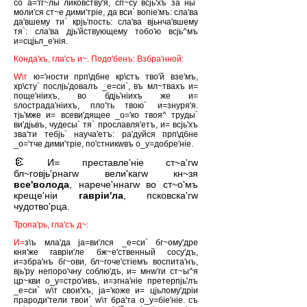
со а='гг~лы ликовству'я, сп~су всjь'хъ за ны`
моли'ся ст~е дими'трiе, да вси` вопiе'мъ: сла'ва
да'вшему ти` крjь'пость: сла'ва вjьнча'вшему
тя`: сла'ва дjь'йствующему тобо'ю всjь^мъ
и=сцjьл_е'нiя.
Конда'къ, гла'съ и~. Подо'бенъ: Взбра'нной:
W\т
ю='ности прп\дбне кр\стъ тво'й взе'мъ,
хр\сту` послjь'довалъ _е=си`, въ мл~твахъ и=
поще'нiихъ, во бдjь'нiихъ же и=
sлострада'нiихъ, пло'ть твою` и=знуря'я.
тjь'мже и= всеви'дящее _о='ко твоя^ труды`
ви'дjьвъ, чудесы` тя` прославля'етъ, и= всjь'хъ
зва'ти тебjь` науча'етъ: ра'дуйся прп\дбне
_о='тче дими'трiе, по'стникwвъ о_у=добре'нiе.
И= преставле'нiе ст~а'гw
бл~говjь'рнагw вели'кагw кн~зя
все'волода
, нарече'ннагw во ст~о'мъ
креще'нiи
гаврiи'ла
, псковска'гw
чудотво'рца.
Тропа'рь, гла'съ д~:
И=
з\ъ мла'да jа=ви'лся _е=си` бг~ому'дре
кня'же гаврiи'ле бж~е'ственный сосу'дъ,
и=збра'нъ бг~ови, бл~гоче'стiемъ воспита'нъ,
вjь'ру непоро'чну соблю'дъ, и= мнw'ги ст~ы^я
цр~кви о_у=стро'ивъ, и=згна'нiе претерпjь'лъ
_е=си` w\т свои'хъ, jа='коже и= цjьлому'дрiи
прароди'тели твои` w\т бра'та о_у=бiе'нiе. съ