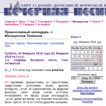
Главная
День
Год
Составить
Пасхалия
Месяцеслов
Поиск
Настройки
Справка
In english
Православный календарь -»
Месяцеслов Типикона
Выбор
«««
Февраль 2018
»»»
Сегодня
Завтра
Предыдущий день
Следующий
день
Пн
Вт
Ср
Чт
Пт
Сб
Вс
1
2
3
4
Суббота, 24 Февраля 2018 года (11 Февраля
5
6
7
8
9
10
11
2018 по ст.ст.)
1-я седмица Великого поста, Глас
12
13
14
15
16
17
18
четвертый
19
20
21
22
23
24
25
26
27
28
а~_i. Ст~а'гw сщ~енномч~нка
вла'сiа
:
Назначить дату:
Тропа'рь, гла'съ д~:
И=
нра'вwмъ прича'стникъ, и= пр\сто'лwмъ
намjь'стникъ а=п\слwмъ бы'въ, дjья'нiе
Здесь Вы можете
w=брjь'лъ _е=си` бг~одохнове'нне, въ видjь'нiя
изменить или сохранить
восхо'дъ: сегw` ра'ди сло'во и='стины
Настройки
и=справля'я, и= вjь'ры ра'ди пострада'лъ
_е=си` да'же до кро'ве, сщ~енномч~нче вла'сiе,
Показать богослужебные
указания
моли` хр\ста` бг~а сп~сти'ся душа'мъ на'шымъ.