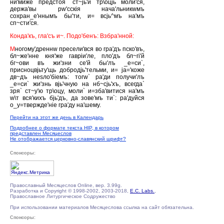
ни'миже предстоя` ст~jь'й тр\оцjь моли'ся,
держа'вы рw'сскiя нача'льникwмъ
сохран_е'ннымъ бы'ти, и= всjь^мъ на'мъ
сп~сти'ся.
Конда'къ, гла'съ и~. Подо'бенъ: Взбра'нной:
М
ногому'дреннw пресели'вся во гра'дъ пско'въ,
бл~же'нне кня'же гаврiи'ле, пло'дъ бл~гi'й
бг~ови въ жи'зни се'й бы'лъ _е=си`,
присноцвjьту'щь добродjь'тельми, и= jа='коже
дв~дъ неsло'бiемъ: тогw` ра'ди получи'лъ
_е=си` жи'знь вjь'чную на нб~сjь'хъ, всегда`
зря` ст~у'ю тр\оцу, моли` и=зба'витися на'мъ
w\т вся'кихъ бjь'дъ, да зове'мъ ти`: ра'дуйся
о_у=твержде'нiе гра'ду на'шему.
Перейти на этот же день в Календарь
Подробнее о формате текста HIP, в котором
представлен Месяцеслов
Не отображается церковно-славянский шрифт?
Спонсоры:
Православный Месяцеслов Online, вер. 3.99g.
Разработка и Copyright © 1998-2002, 2003-2018,
E.C. Labs.
,
Православное Литургическое Содружество
При использовании материалов Месяцеслова ссылка на сайт обязательна.
Спонсоры: