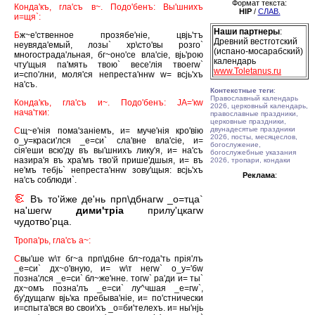
Формат текста:
Конда'къ, гла'съ в~. Подо'бенъ: Вы'шнихъ
HIP
/
СЛАВ.
и=щя`:
Наши партнеры
:
Б
ж~е'ственное прозябе'нiе, цвjь'тъ
Древний вестготский
неувяда'емый, лозы` хр\сто'вы розго`
(испано-мосарабский)
многострада'льная, бг~оно'се вла'сiе, вjь'рою
календарь
чту'щыя па'мять твою` весе'лiя твоегw`
www.Toletanus.ru
и=спо'лни, моля'ся непреста'ннw w= всjь'хъ
на'съ.
Контекстные теги
:
Православный календарь
Конда'къ, гла'съ и~. Подо'бенъ: JА='кw
2026, церковный календарь,
нача'тки:
православные праздники,
церковные праздники,
двунадесятые праздники
С
щ~е'нiя пома'занiемъ, и= муче'нiя кро'вiю
2026, посты, месяцеслов,
о_у=краси'лся _е=си` сла'вне вла'сiе, и=
богослужение,
сiя'еши всю'ду въ вы'шнихъ лику'я, и= на'съ
богослужебные указания
назира'я въ хра'мъ тво'й прише'дшыя, и= въ
2026, тропари, кондаки
не'мъ тебjь` непреста'ннw зову'щыя: всjь'хъ
Реклама
:
на'съ соблюди`.
Въ то'йже де'нь прп\дбнагw _о=тца`
на'шегw
дими'трiа
прилу'цкагw
чудотво'рца.
Тропа'рь, гла'съ а~:
С
вы'ше w\т бг~а прп\дбне бл~года'ть прiя'лъ
_е=си` дх~о'вную, и= w\т негw` о_у='бw
позна'лся _е=си` бл~же'нне. тогw` ра'ди и= ты`
дх~омъ позна'лъ _е=си` лу^чшая _е=гw`,
бу'дущагw вjь'ка пребыва'нiе, и= по'стнически
и=спыта'вся во свои'хъ _о=би'телехъ. и= ны'нjь