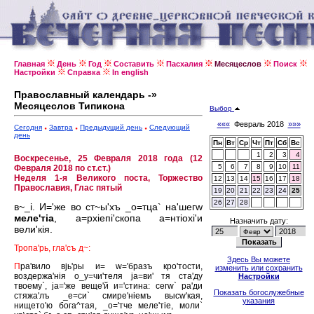
Главная
День
Год
Составить
Пасхалия
Месяцеслов
Поиск
Настройки
Справка
In english
Православный календарь -»
Месяцеслов Типикона
Выбор
«««
Февраль 2018
»»»
Сегодня
Завтра
Предыдущий день
Следующий
день
Пн
Вт
Ср
Чт
Пт
Сб
Вс
1
2
3
4
Воскресенье, 25 Февраля 2018 года (12
5
6
7
8
9
10
11
Февраля 2018 по ст.ст.)
Неделя 1-я Великого поста, Торжество
12
13
14
15
16
17
18
Православия, Глас пятый
19
20
21
22
23
24
25
26
27
28
в~_i. И='же во ст~ы'хъ _о=тца` на'шегw
меле'тiа
, а=рхiепi'скопа а=нтiохi'и
Назначить дату:
вели'кiя.
Тропа'рь, гла'съ д~:
Здесь Вы можете
П
ра'вило вjь'ры и= w='бразъ кро'тости,
изменить или сохранить
воздержа'нiя о_у=чи'теля jа=ви' тя ста'ду
Настройки
твоему`, jа='же веще'й и='стина: сегw` ра'ди
Показать богослужебные
стяжа'лъ _е=си` смире'нiемъ высw'кая,
указания
нището'ю бога^тая, _о='тче меле'тiе, моли`