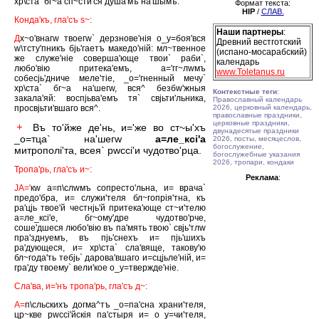
хр\ста` бг~а сп~сти'ся душа'мъ на'шымъ.
Формат текста:
HIP
/
СЛАВ.
Конда'къ, гла'съ s~:
Наши партнеры
:
Д
х~о'внагw твоегw` дерзнове'нiя о_у=боя'вся
Древний вестготский
w\тсту'пникъ бjь'гаетъ македо'нiй: мл~твенное
(испано-мосарабский)
же служе'нiе соверша'юще твои` раби`,
календарь
любо'вiю притека'емъ, а='гг~лwмъ
www.Toletanus.ru
собесjь'дниче меле'тiе, _о='гненный мечу`
хр\ста` бг~а на'шегw, вся^ безбw'жныя
Контекстные теги
:
закала'яй: воспjьва'емъ тя` свjьти'льника,
Православный календарь
просвjьти'вшаго вся^.
2026, церковный календарь,
православные праздники,
церковные праздники,
Въ то'йже де'нь, и='же во ст~ы'хъ
двунадесятые праздники
_о=тца` на'шегw
а=ле_ксi'а
2026, посты, месяцеслов,
богослужение,
митрополi'та, всея` рwссi'и чудотво'рца.
богослужебные указания
2026, тропари, кондаки
Тропа'рь, гла'съ и~:
Реклама
:
JА='
кw а=п\слwмъ сопресто'льна, и= врача`
предо'бра, и= служи'теля бл~гопрiя'тна, къ
ра'цjь твое'й честнjь'й притека'юще ст~и'телю
а=ле_ксi'е, бг~ому'дре чудотво'рче,
соше'дшеся любо'вiю въ па'мять твою` свjь'тлw
пра'зднуемъ, въ пjь'снехъ и= пjь'шихъ
ра'дующеся, и= хр\ста` сла'вяще, такову'ю
бл~года'ть тебjь` дарова'вшаго и=сцjьле'нiй, и=
гра'ду твоему` вели'кое о_у=твержде'нiе.
Сла'ва, и='нъ тропа'рь, гла'съ д~:
А=
п\сльскихъ догма^тъ _о=па'сна храни'теля,
цр~кве рwссi'йскiя па'стыря и= о_у=чи'теля,