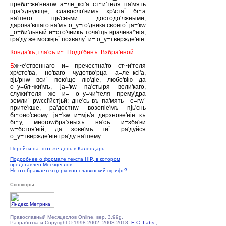
пребл~же'ннагw а=ле_ксi'а ст~и'теля па'мять
пра'зднующе, славосло'вимъ хр\ста` бг~а
на'шего пjь'сньми достодо'лжными,
дарова'вшаго на'мъ о_у=го'дника своего` jа='кw
_о=би'льный и=сто'чникъ точа'щь врачева^нiя,
гра'ду же москвjь` похвалу` и= о_у=твержде'нiе.
Конда'къ, гла'съ и~. Подо'бенъ: Взбра'нной:
Б
ж~е'ственнаго и= пречестна'го ст~и'теля
хр\сто'ва, но'ваго чудотво'рца а=ле_ксi'а,
вjь'рнw вси` пою'ще лю'дiе, любо'вiю да
о_у=бл~жи'мъ, jа='кw па'стыря вели'каго,
служи'теля же и= о_у=чи'теля прему'дра
земли` рwссi'йстjьй: дне'сь въ па'мять _е=гw`
прите'кше, ра'достнw возопiе'мъ пjь'снь
бг~оно'сному: jа='кw и=мjь'я дерзнове'нiе къ
бг~у, многоwбра'зныхъ на'съ и=зба'ви
w=бстоя'нiй, да зове'мъ ти`: ра'дуйся
о_у=твержде'нiе гра'ду на'шему.
Перейти на этот же день в Календарь
Подробнее о формате текста HIP, в котором
представлен Месяцеслов
Не отображается церковно-славянский шрифт?
Спонсоры:
Православный Месяцеслов Online, вер. 3.99g.
Разработка и Copyright © 1998-2002, 2003-2018,
E.C. Labs.
,